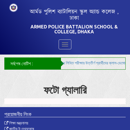
আর্মড পুলিশ ব্যাটালিয়ন স্কুল অ্যান্ড কলেজ ,
ঢাকা
ARMED POLICE BATTALION SCHOOL &
COLLEGE, DHAKA
Toggle
navigation
***শিক্ষক নিয়োগ-২০২৬ এর লিখিত পরীক্ষায় উত্তীর্ণ প্রার্থীদের ক্লাস-ডেমোনেস্ট
সর্বশেষ নোটিশ :
ফটো গ্যালারি
প্রয়োজনীয় লিংক
শিক্ষা মন্ত্রনালয়
জাতীয় ই-তথ্যকোষ