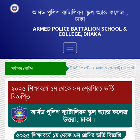
আর্মড পুলিশ ব্যাটালিয়ন স্কুল অ্যান্ড কলেজ ,
ঢাকা
ARMED POLICE BATTALION SCHOOL &
COLLEGE, DHAKA
Toggle
navigation
***শিক্ষক নিয়োগ-২০২৬ এর লিখিত পরীক্ষায় উত্তীর্ণ প্রার্থীদের ক্লাস-ডেমোনেস্ট্রেশন ও মৌখিক পর
সর্বশেষ নোটিশ :
২০২৫ শিক্ষাবর্ষে ১ম থেকে ৯ম শ্রেণিতে ভর্তি
বিজ্ঞপ্তি