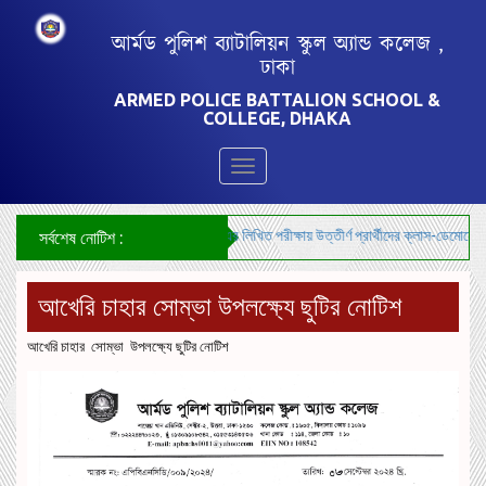
আর্মড পুলিশ ব্যাটালিয়ন স্কুল অ্যান্ড কলেজ ,
ঢাকা
ARMED POLICE BATTALION SCHOOL &
COLLEGE, DHAKA
Toggle
navigation
***শিক্ষক নিয়োগ-২০২৬ এর লিখিত পরীক্ষায় উত্তীর্ণ প্রার্থীদের ক্লাস-ডেমোনেস্ট্
সর্বশেষ নোটিশ :
আখেরি চাহার সোম্ভা উপলক্ষ্যে ছুটির নোটিশ
আখেরি চাহার সোম্ভা উপলক্ষ্যে ছুটির নোটিশ