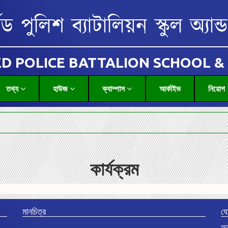
মড পুলিশ ব্যাটালিয়ন স্কুল অ্যা
D POLICE BATTALION SCHOOL &
তথ্য
হাউজ
ক্যাম্পাস
আর্কাইভ
নিয়োগ
কার্যক্রম
মানচিত্র
য
আর্