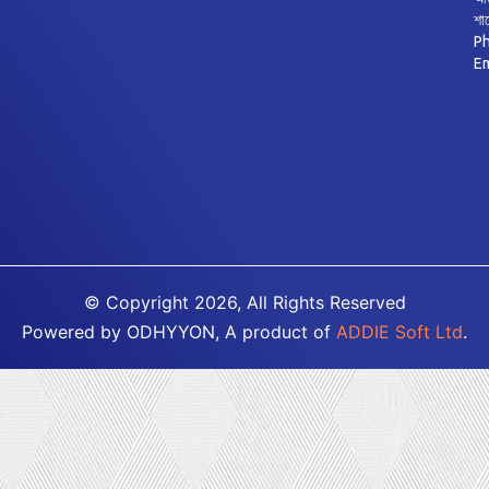
শা
Ph
E
© Copyright 2026, All Rights Reserved
Powered by ODHYYON, A product of
ADDIE Soft Ltd
.