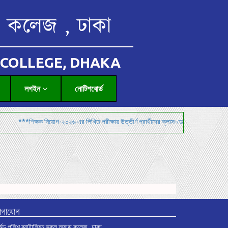
ন্ড কলেজ , ঢাকা
 COLLEGE, DHAKA
লগইন
নোটিশবোর্ড
***শিক্ষক নিয়োগ-২০২৬ এর লিখিত পরীক্ষায় উত্তীর্ণ প্রার্থীদের ক্লাস-ডেমোনেস্ট্রেশন ও মৌখিক পরী
োগাযোগ
মড পুলিশ ব্যাটালিয়ন স্কুল অ্যান্ড কলেজ , ঢাকা,