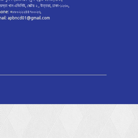
য়েস্তা খান এভিনিউ, সেক্টর ২ , উত্তরা, ঢাকা-১২৩০,
one: +৮৮০২২২৪৪৭০০২৩,
mail: apbncd01@gmail.com