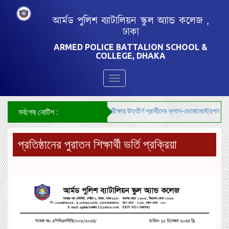
আর্মড পুলিশ ব্যাটালিয়ন স্কুল অ্যান্ড কলেজ ,
ঢাকা
ARMED POLICE BATTALION SCHOOL &
COLLEGE, DHAKA
Toggle
navigation
***শিক্ষক নিয়োগ-২০২৬ এর লিখিত পরীক্ষায় উত্তীর্ণ প্রার্থীদের ক্লাস-ডেমোনেস্ট্রেশন ও ম
সর্বশেষ নোটিশ :
প্রতিষ্ঠানের পুরাতন শিক্ষার্থী ভর্তি প্রক্রিয়া