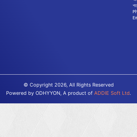
শা
Ph
E
© Copyright 2026, All Rights Reserved
Powered by ODHYYON, A product of
ADDIE Soft Ltd
.