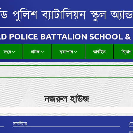
মড পুলিশ ব্যাটালিয়ন স্কুল অ্যা
D POLICE BATTALION SCHOOL &
তথ্য
হাউজ
ক্যাম্পাস
আর্কাইভ
নিয়োগ
নজরুল হাউজ
মানচিত্র
য
আর্