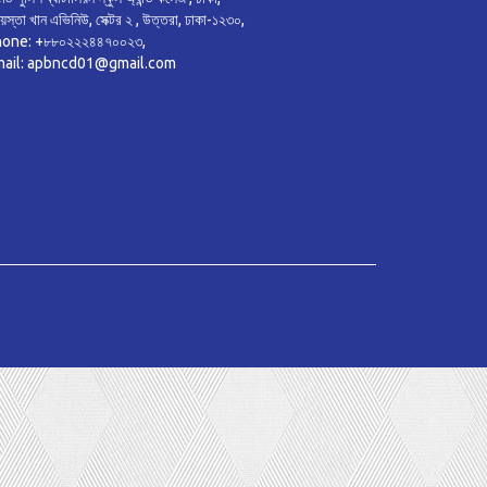
য়েস্তা খান এভিনিউ, সেক্টর ২ , উত্তরা, ঢাকা-১২৩০,
one: +৮৮০২২২৪৪৭০০২৩,
mail: apbncd01@gmail.com