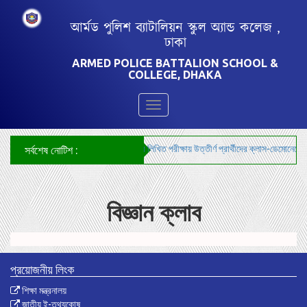
আর্মড পুলিশ ব্যাটালিয়ন স্কুল অ্যান্ড কলেজ ,
ঢাকা
ARMED POLICE BATTALION SCHOOL &
COLLEGE, DHAKA
Toggle
navigation
***শিক্ষক নিয়োগ-২০২৬ এর লিখিত পরীক্ষায় উত্তীর্ণ প্রার্থীদের ক্লাস-ডেমোনেস্ট্র
সর্বশেষ নোটিশ :
বিজ্ঞান ক্লাব
প্রয়োজনীয় লিংক
শিক্ষা মন্ত্রনালয়
জাতীয় ই-তথ্যকোষ