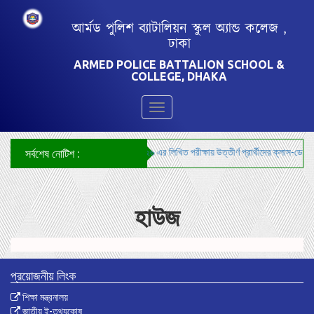
আর্মড পুলিশ ব্যাটালিয়ন স্কুল অ্যান্ড কলেজ ,
ঢাকা
ARMED POLICE BATTALION SCHOOL &
COLLEGE, DHAKA
Toggle
navigation
***শিক্ষক নিয়োগ-২০২৬ এর লিখিত পরীক্ষায় উত্তীর্ণ প্রার্থীদের ক্লাস-ডেমোনে
সর্বশেষ নোটিশ :
হাউজ
প্রয়োজনীয় লিংক
শিক্ষা মন্ত্রনালয়
জাতীয় ই-তথ্যকোষ